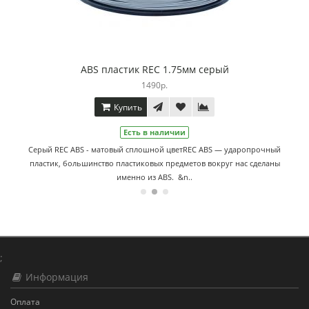
м серый
ABS пластик REC 1.75мм жё
1490р.
Купить
Есть в наличии
EC ABS — ударопрочный
Жёлтый REC ABS - насыщенный ярко-желтый от
ов вокруг нас сделаны
ударопрочный пластик, большинство пластиковых
нас сделаны именно из ABS.&nbs.
;
Информация
Оплата