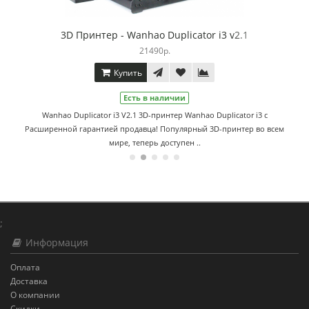
tor i3 v2.1
3D Принтер - Wanhao Duplicator 
21140р.
Купить
Есть в наличии
hao Duplicator i3 c
Wanhao Duplicator i3 V2.03D-принтер Wanhao D
ый 3D-принтер во всем
Расширенной гарантией продавца! Популярный 3
..
мире, теперь доступен в Росс..
;
Информация
Оплата
Доставка
О компании
Скидки