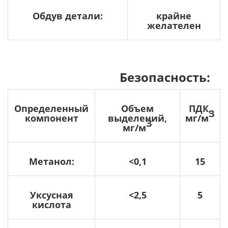
Обдув детали:
крайне
желателен
Безопасность:
Определенный
Объем
ПДК,
З
компонент
выделений,
мг/м
З
мг/м
Метанол:
<0,1
15
Уксусная
<2,5
5
кислота