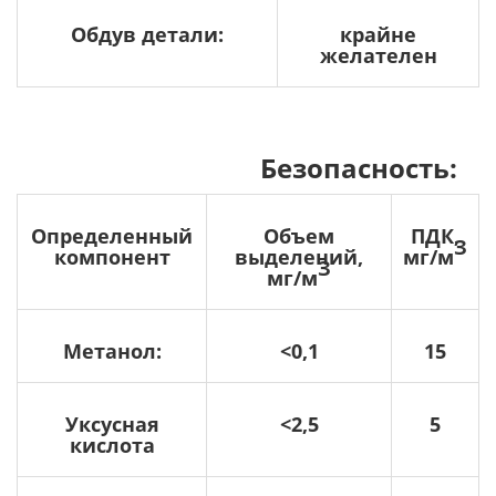
Обдув детали:
крайне
желателен
Безопасность:
Определенный
Объем
ПДК,
З
компонент
выделений,
мг/м
З
мг/м
Метанол:
<0,1
15
Уксусная
<2,5
5
кислота