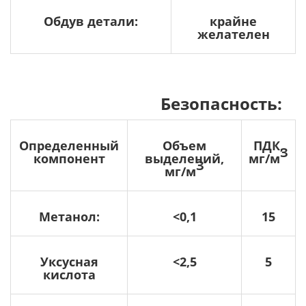
Обдув детали:
крайне
желателен
Безопасность:
Определенный
Объем
ПДК,
З
компонент
выделений,
мг/м
З
мг/м
Метанол:
<0,1
15
Уксусная
<2,5
5
кислота