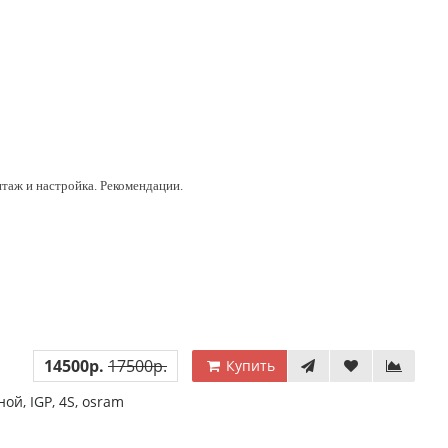
нтаж и настройка. Рекомендации.
14500р.
17500р.
Купить
ной
,
IGP
,
4S
,
osram