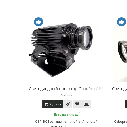
Светодиодный проектор GoboPro GBP 4004 (Опти
Светод
28900р.
Купить
Есть на складе
GBP 4004 оснащен оптикой от Японской
Gobopro 