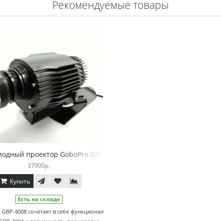
Рекомендуемые товары
ка Япония)
иодный проектор GoboPro GBP 4008 (Оптика Япония)
37900р.
Купить
Есть на складе
GBP-4008 сочетает в себе функционал