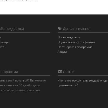
ба поддержки
Дополнительно
ы
Производители
товара
Подарочные сертификаты
йта
Партнерская программа
Акции
 гарантия
Статьи
ьны своей покупкой? Вы можете
Что такое осушитель воздуха и где
ее в течение 30 дней с даты
применяется?
, согласно нашим правилам.