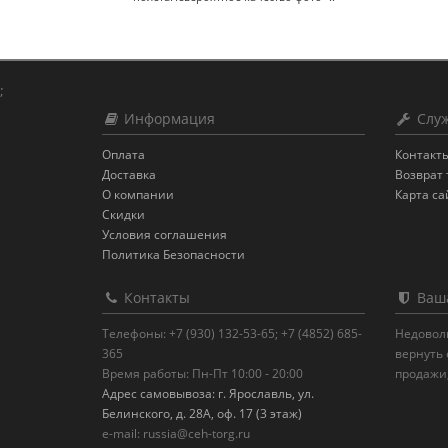
;
Информация
Служ
Оплата
Контакт
Доставка
Возврат 
О компании
Карта са
Скидки
Условия соглашения
Политика Безопасности
Контакты
Ваша
Телефоны: +7 (930) 132-53-65; +7 (4852) 685-
Недовол
365
вернуть 
Время работы: Пн-Пт 10:00 - 20:00
продажи
Адрес самовывоза: г. Ярославль, ул.
Белинского, д. 28А, оф. 17 (3 этаж)
e-mail: russia@ceh-torg.ru