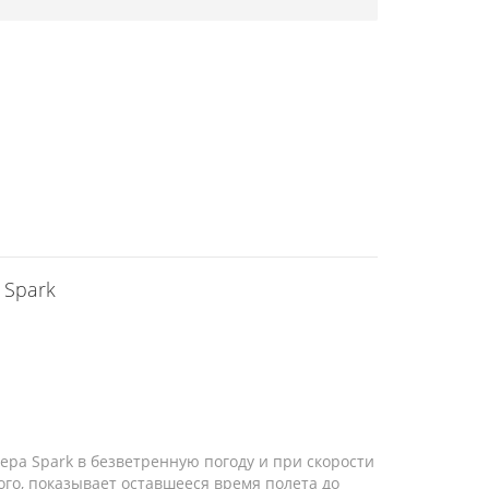
 Spark
ера Spark в безветренную погоду и при скорости
ого, показывает оставшееся время полета до