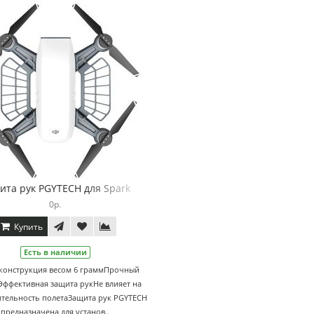
ита рук PGYTECH для Spark
0р.
Купить
Есть в наличии
 конструкция весом 6 граммПрочный
Эффективная защита рукНе влияет на
тельность полетаЗащита рук PGYTECH
предназначена для установ..