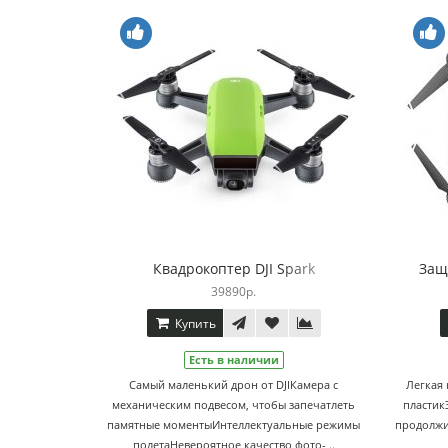
Квадрокоптер DJI Spark
Защ
39890р.
Купить
Есть в наличии
Самый маленький дрон от DJIКамера с
Легкая
механическим подвесом, чтобы запечатлеть
пластик
памятные моментыИнтеллектуальные режимы
продолжи
полетаНевероятное качество фото- ..