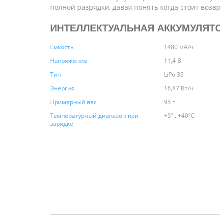
полной разрядки, давая понять когда стоит возвр
ИНТЕЛЛЕКТУАЛЬНАЯ АККУМУЛЯТ
Емкость
1480 мА/ч
Напряжение
11,4 В
Тип
LiPo 3S
Энергия
16,87 Вт/ч
Примерный вес
95 г
Температурный диапазон при
+5°...+40°C
зарядке