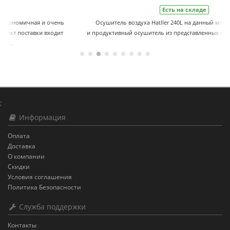
Есть на складе
Осушитель воздуха Hatller 240L на данный момент мощнейший
и продуктивный осушитель из представленных в ЦЕХ-Торг.Осушител..
;
Информация
Оплата
Доставка
О компании
Скидки
Условия соглашения
Политика Безопасности
Служба поддержки
Контакты