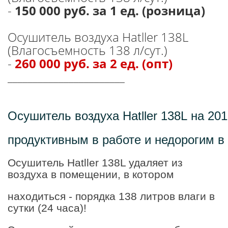
-
150 000 руб. за 1 ед. (розница)
Осушитель воздуха Hatller 138L
(Влагосъемность 138 л/сут.)
-
260 000 руб. за 2 ед. (опт)
_______________________
Осушитель
воздуха
Hatller
138L
на
201
продуктивным
в
работе
и
недорогим
в
Осушитель Hatller 138L удаляет из
воздуха в помещении, в котором
находиться - порядка 138 литров влаги в
сутки (24 часа)!