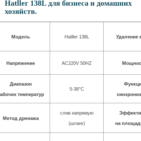
Hatller 138L для бизнеса и домашних
хозяйств.
Модель
Hatller
138
L
Удаление 
Напряжение
AC220V 50HZ
Мощнос
Диапазон
Функц
5-38°С
абочих температур
синхрони
слив напрямую
Эффекти
Метод дренажа
(шланг)
на площади