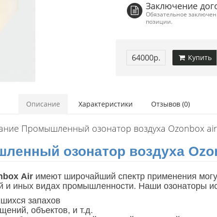
Заключение дог
Обязательное заключени
позиции.
64000р.
Купить
Описание
Характеристики
Отзывов (0)
ание Промышленный озонатор воздуха Ozonbox air
ленный озонатор воздуха
Ozo
nbox
Аir
имеют широчайший спектр применения могут
й и иных видах промышленности. Наши озонаторы и
вшихся запахов
ений, объектов, и т.д.