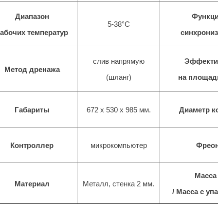
Диапазон
Функц
5-38°С
абочих температур
синхрони
слив напрямую
Эффекти
Метод дренажа
(шланг)
на площади
Габариты
672
x
530
x 9
85
мм.
Диаметр к
Контроллер
микрокомпьютер
Фрео
Масса 
Материал
Металл, стенка 2 мм.
/ Масса с уп