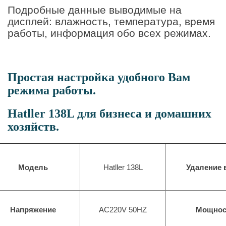
Подробные данные выводимые на
дисплей: влажность, температура, время
работы, информация обо всех режимах.
Пр
остая настройка удобного Вам
режима работы.
Hatller 138L для бизнеса и домашних
хозяйств.
Модель
Hatller
138
L
Удаление 
Напряжение
AC220V 50HZ
Мощнос