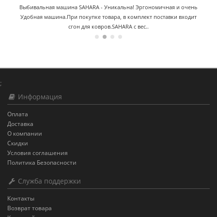
Выбивальная машина SAHARA - Уникальна! Эргономичная и очень
Удобная машина.При покупке товара, в комплект поставки входит
сгон для ковров.SAHARA с вес..
;
Информация
Оплата
Доставка
О компании
Скидки
Условия соглашения
Политика Безопасности
Служба поддержки
Контакты
Возврат товара