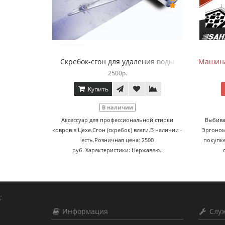
Скребок-сгон для удаления воды
Машина
2500р.
Купить
В наличии
Аксессуар для профессиональной стирки
Выбива
ковров в Цехе.Сгон (скребок) влаги.В наличии -
Эргоном
есть.Розничная цена: 2500
покупке
руб. Характеристики: Нержавею..
;
Информация
Служ