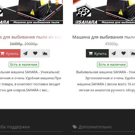
 для выбивания пыли из ковров SAHARA
Машина для выбивания пыли
34400р.
29000р.
45000р.
Купить
Купить
Есть в наличии
Есть в наличии
льная машина SAHARA - Уникальна!
Выбивальная машина SAHARA - Уни
ичная и очень Удобная машина.При
Эргономичная и очень Удобн
 товара, в комплект поставки входит
машина.SAHARA с весом всего 16 кг
сгон для ковров.SAHARA с вес..
легкая из аналогов ручного обору
ба поддержки
Дополнительно