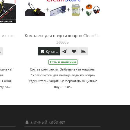
 из ковров SAHARA
Комплект для стирки ковров CleanStart
33000р.
Купить
Есть в наличии
кальна!
Состав комплекта:-Выбивальная машина-
ая
Скребок-сгон для вывода воды из ковра-
. Самая
Удлинитель-Защитные перчатки-Защитные
дова..
наушники..
Личный Кабинет