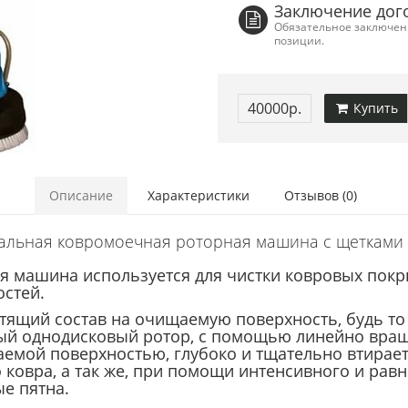
Заключение дог
Обязательное заключени
позиции.
40000р.
Купить
Описание
Характеристики
Отзывов (0)
льная ковромоечная роторная машина с щетками в
машина используется для чистки ковровых покрыт
остей.
стящий состав на очищаемую поверхность, будь то
ьный однодисковый ротор, с помощью линейно вра
аемой поверхностью, глубоко и тщательно втирае
 ковра, а так же, при помощи интенсивного и рав
е пятна.