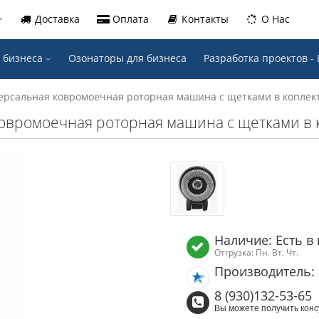
Доставка
Оплата
Контакты
О Нас
 бизнеса
Озонаторы для бизнеса
Разработка проектов 
ерсальная ковромоечная роторная машина с щетками в коплект
овромоечная роторная машина с щетками в к
Наличие: Есть в
Отгрузка: Пн. Вт. Чт.
Производитель: 
8 (930)132-53-65
Вы можете получить конс