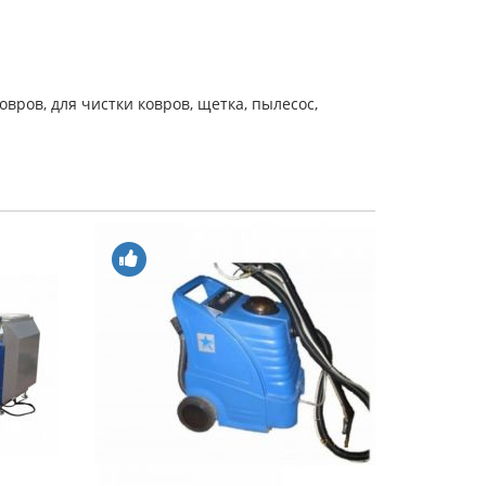
ковров
,
для чистки ковров
,
щетка
,
пылесос
,