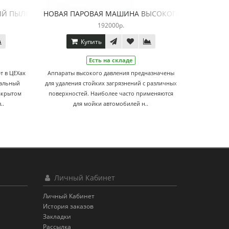
ВТОМАТИЧЕСКИЙ ПЫЛЕВЫБИВАЛЬНЫЙ СТАНОК ДЛЯ ЦЕХА ДЛЯ 
НОВАЯ ПАРОВАЯ МАШИНА ВЫСОКО
600000р.
192000р.
ть
Купить
сть на складе
Есть на складе
 станок используют в ЦЕХах
Аппараты высокого давления предназначен
 ковров. Пылевыбивальный
для удаления стойких загрязнений с различн
ляет из себя вал в закрытом
поверхностей. Наиболее часто применяются
с прикрученными к в..
для мойки автомобилей н..
Личный Кабинет
Личный Кабинет
История заказов
Закладки
Рассылка