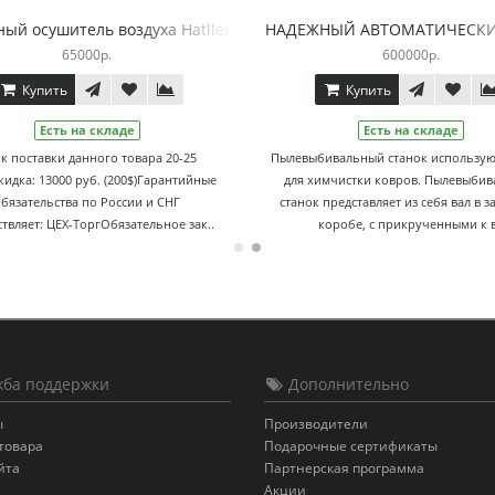
ler 50L
Настенный осушитель воздуха Hatller 50L (Предзаказ)
НАДЕЖНЫЙ А
65000р.
Купить
Купи
Есть на складе
Е
й и
Срок поставки данного товара 20-25
Пылевыбивальный
нных
дней.Скидка: 13000 руб. (200$)Гарантийные
для химчистки
..
обязательства по России и СНГ
станок представ
осуществляет: ЦЕХ-ТоргОбязательное зак..
коробе, 
ба поддержки
Дополнительно
ы
Производители
товара
Подарочные сертификаты
йта
Партнерская программа
Акции