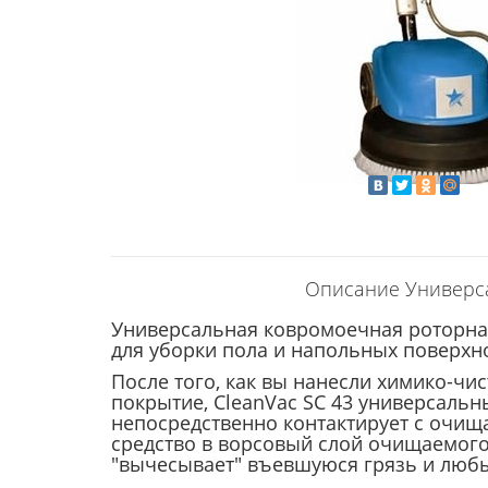
Описание Универса
Универсальная ковромоечная роторная 
для уборки пола и напольных поверхн
После того, как вы нанесли химико-чи
покрытие, CleanVac SC 43 универсал
непосредственно контактирует с очищ
средство в ворсовый слой очищаемого
"вычесывает" въевшуюся грязь и любы