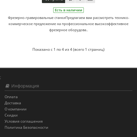
Есть в наличии
Фрезерно-гравировальные станкиПредлагаем вам рассмотреть технико-
коммерческое предложение на профессиональное высокоэффективное
фрезерное оборудова..
Показано с 1 по 4 из 4 (всего 1 страниц)
;
Информация
Оплата
Доставка
О компании
Скидки
Условия соглашения
Политика Безопасности