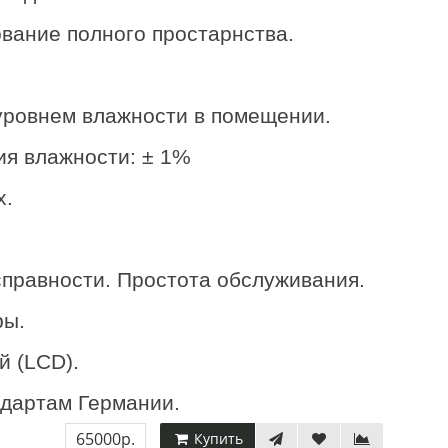
ование полного простарнства.
уровнем влажности в помещении.
ия влажности: ± 1%
х.
справности. Простота обслуживания.
ры.
й (LCD).
ндартам Германии.
65000р.
Купить