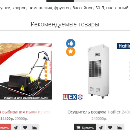
сушки
,
ковров
,
помещения
,
фруктов
,
бассейнов
,
50 Л
,
настенный
Рекомендуемые товары
бок-сгон для удаления воды
Машина для выбивания пыли
2500р.
34400р.
29000р.
Купить
Купить