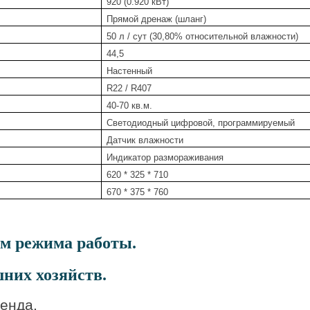
920 (0.920 кВт)
Прямой дренаж (шланг)
50 л / сут (30,80% относительной влажности)
44,5
Настенный
R22 / R407
40-70 кв.м.
Светодиодный цифровой, программируемый
Датчик влажности
Индикатор размораживания
620 * 325 * 710
670 * 375 * 760
ам режима работы.
шних хозяйств.
енда.