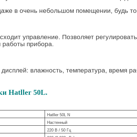
даже в очень небольшом помещении, будь то
оисходит управление. Позволяет регулироват
я работы прибора.
дисплей: влажность, температура, время ра
 Hatller 50L.
Hatller 50L N
Настенный
220 В / 50 Гц