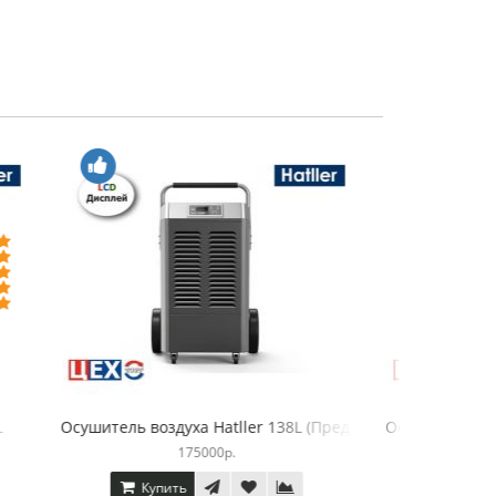
 из ковров SAHARA
Осушитель воздуха Hatller 240L
Осушитель
245000р.
Купить