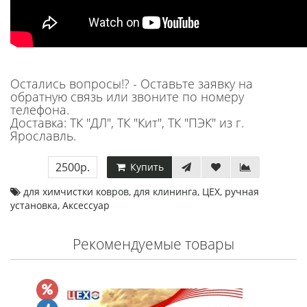
Остались вопросы!? - Оставьте заявку на
обратную связь или звоните по номеру
телефона.
Доставка: ТК "ДЛ", ТК "Кит", ТК "ПЭК" из г.
Ярославль.
2500р.
Купить
для химчистки ковров
,
для клининга
,
ЦЕХ
,
ручная
установка
,
Аксессуар
Рекомендуемые товары